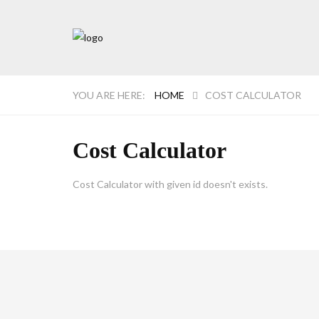
HOME
COST CALCULATOR
Cost Calculator
Cost Calculator with given id doesn't exists.