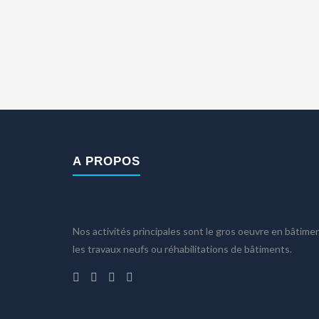
A PROPOS
Nos activités principales sont le gros oeuvre en bâtimen
Accueil
les travaux neufs ou réhabilitations de bâtiments.
Entreprise
Nos Réalisations
Nous rejoindre
Contact