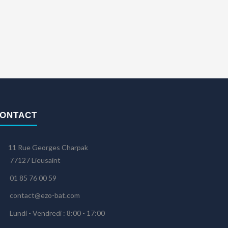
ONTACT
11 Rue Georges Charpak
7127 Lieusaint
01 85 76 00 59
contact@ezo-bat.com
Lundi - Vendredi : 8:00 - 17:00